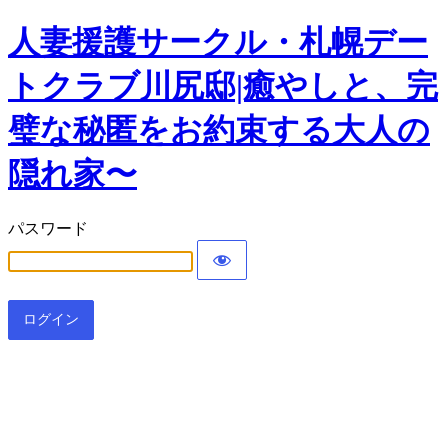
人妻援護サークル・札幌デー
トクラブ川尻邸|癒やしと、完
璧な秘匿をお約束する大人の
隠れ家〜
パスワード