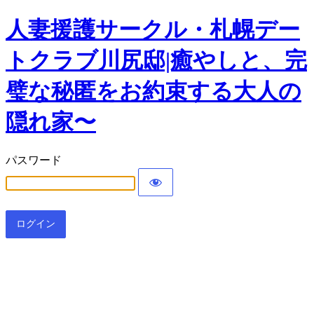
人妻援護サークル・札幌デー
トクラブ川尻邸|癒やしと、完
璧な秘匿をお約束する大人の
隠れ家〜
パスワード