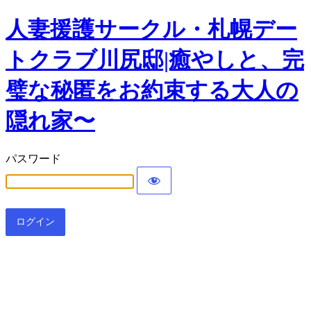
人妻援護サークル・札幌デー
トクラブ川尻邸|癒やしと、完
璧な秘匿をお約束する大人の
隠れ家〜
パスワード