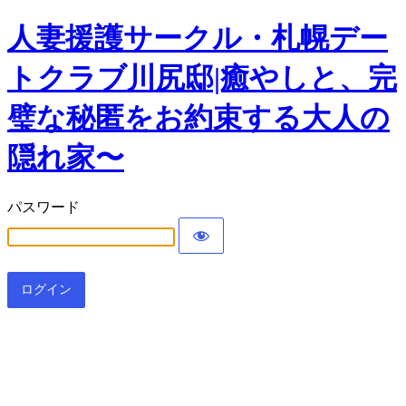
人妻援護サークル・札幌デー
トクラブ川尻邸|癒やしと、完
璧な秘匿をお約束する大人の
隠れ家〜
パスワード