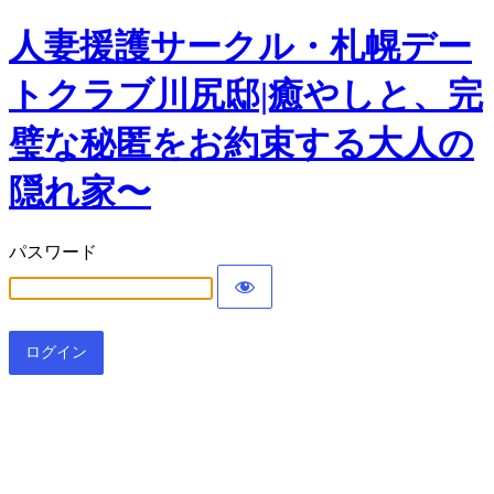
人妻援護サークル・札幌デー
トクラブ川尻邸|癒やしと、完
璧な秘匿をお約束する大人の
隠れ家〜
パスワード