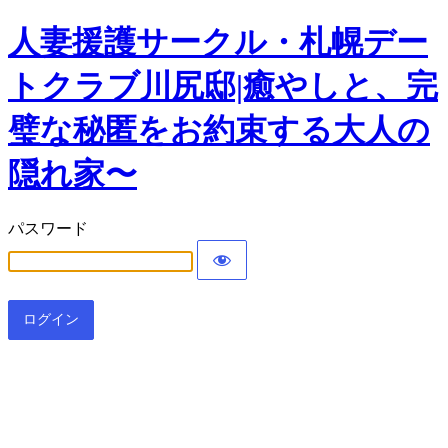
人妻援護サークル・札幌デー
トクラブ川尻邸|癒やしと、完
璧な秘匿をお約束する大人の
隠れ家〜
パスワード