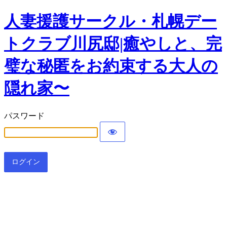
人妻援護サークル・札幌デー
トクラブ川尻邸|癒やしと、完
璧な秘匿をお約束する大人の
隠れ家〜
パスワード