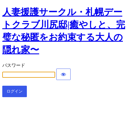
人妻援護サークル・札幌デー
トクラブ川尻邸|癒やしと、完
璧な秘匿をお約束する大人の
隠れ家〜
パスワード