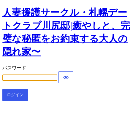
人妻援護サークル・札幌デー
トクラブ川尻邸|癒やしと、完
璧な秘匿をお約束する大人の
隠れ家〜
パスワード