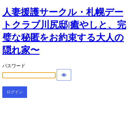
人妻援護サークル・札幌デー
トクラブ川尻邸|癒やしと、完
璧な秘匿をお約束する大人の
隠れ家〜
パスワード