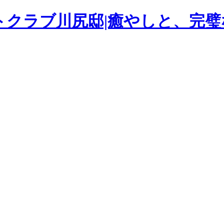
トクラブ川尻邸|癒やしと、完