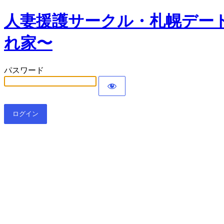
人妻援護サークル・札幌デー
れ家〜
パスワード