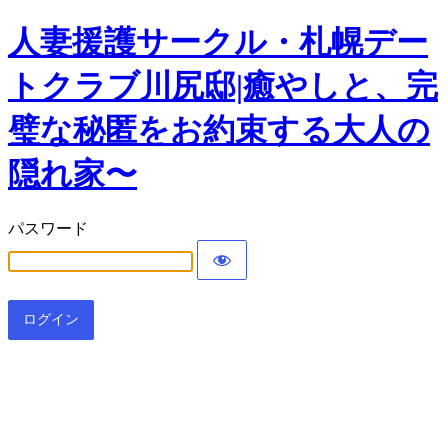
人妻援護サークル・札幌デー
トクラブ川尻邸|癒やしと、完
璧な秘匿をお約束する大人の
隠れ家〜
パスワード